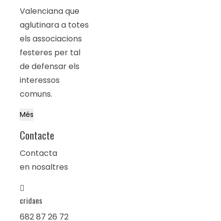
Valenciana que
aglutinara a totes
els associacions
festeres per tal
de defensar els
interessos
comuns.
Més
Contacte
Contacta
en nosaltres
cridans
682 87 26 72