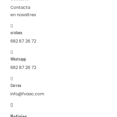
Contacta
en nosaltres
cridans
682 87 26 72
Whatsapp
682 87 26 72
Correu
info@fvaac.com
Noticies