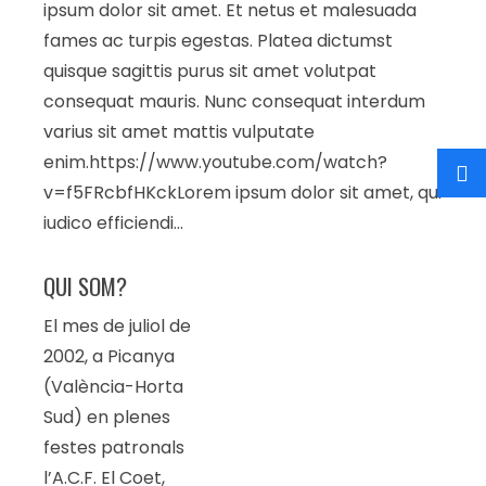
ipsum dolor sit amet. Et netus et malesuada
fames ac turpis egestas. Platea dictumst
quisque sagittis purus sit amet volutpat
consequat mauris. Nunc consequat interdum
varius sit amet mattis vulputate
enim.https://www.youtube.com/watch?
v=f5FRcbfHKckLorem ipsum dolor sit amet, qui
iudico efficiendi…
QUI SOM?
El mes de juliol de
2002, a Picanya
(València-Horta
Sud) en plenes
festes patronals
l’A.C.F. El Coet,